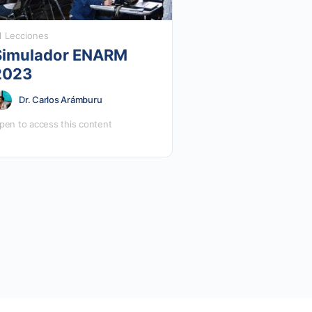
1 Lecciones
Simulador ENARM
2023
Dr. Carlos Arámburu
pen to access this content