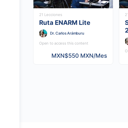
21 Lecciones
2
Ruta ENARM Lite
Dr. Carlos Arámburu
Open to access this content
O
MXN
$550 MXN/Mes