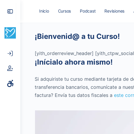
Toggle
Inicio
Cursos
Podcast
Revisiones
Side
Panel
¡Bienvenid@ a tu Curso!
[yith_orderreview_header] [yith_ctpw_social
¡Inícialo ahora mismo!
Si adquiriste tu curso mediante tarjeta de 
transferencia bancarios, comunícate a nue
factura? Envía tus datos fiscales a
este cor