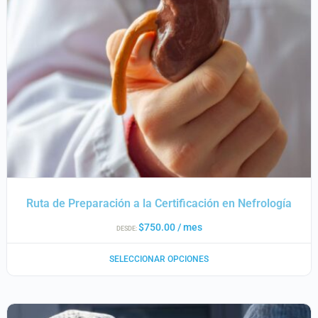
Ruta de Preparación a la Certificación en Nefrología
$
750.00
/ mes
DESDE:
SELECCIONAR OPCIONES