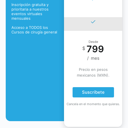
Inscripción gratuita y
prioritaria a nuestros
eventos virtuales
mensuales
Acceso a TODOS los
Cursos de cirugía general
Desde
799
$
/
mes
Precio en pesos
mexicanos (MXN).
Suscríbete
Cancela en el momento que quieras.