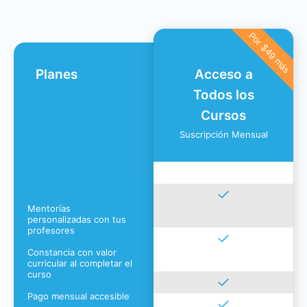
Por $49 más
Planes
Acceso a
Todos los
Cursos
Suscripción Mensual
Mentorías
personalizadas con tus
profesores
Constancia con valor
curricular al completar el
curso
Pago mensual accesible