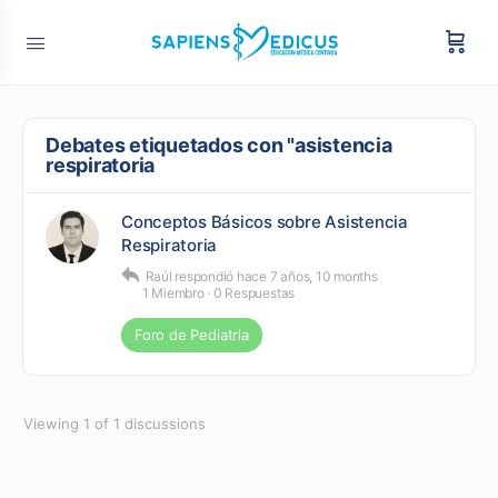
Debates etiquetados con "asistencia
respiratoria
Conceptos Básicos sobre Asistencia
Respiratoria
Raúl
respondió
hace 7 años, 10 months
1 Miembro
·
0 Respuestas
Foro de Pediatria
Viewing 1 of 1 discussions