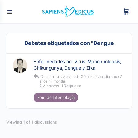
Debates etiquetados con "Dengue
Enfermedades por virus: Mononucleosis,
Chikungunya, Dengue y Zika
Dr. Juan Luis Mosqueda Gómez
respondió
hace 7
años, 11 months
2 Miembros
·
1 Respuesta
Foro de Infectología
Viewing 1 of 1 discussions