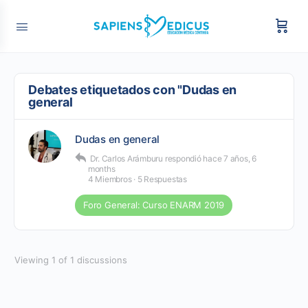
Debates etiquetados con "Dudas en
general
Dudas en general
Dr. Carlos Arámburu
respondió
hace 7 años, 6
months
4 Miembros
·
5 Respuestas
Foro General: Curso ENARM 2019
Viewing 1 of 1 discussions