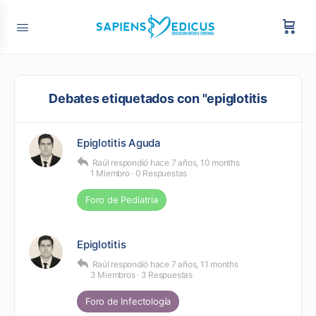
Debates etiquetados con "epiglotitis
Epiglotitis Aguda
Raúl
respondió
hace 7 años, 10 months
1 Miembro
·
0 Respuestas
Foro de Pediatria
Epiglotitis
Raúl
respondió
hace 7 años, 11 months
3 Miembros
·
3 Respuestas
Foro de Infectología