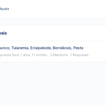
Ayuda
osis
nco, Tularemia, Erisipeloide, Borreliosis, Peste
spondió
hace 7 años, 11 months
2 Miembros
·
1 Respuesta