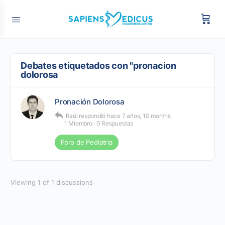
Debates etiquetados con "pronacion
dolorosa
Pronación Dolorosa
Raúl
respondió
hace 7 años, 10 months
1 Miembro
·
0 Respuestas
Foro de Pediatria
Viewing 1 of 1 discussions