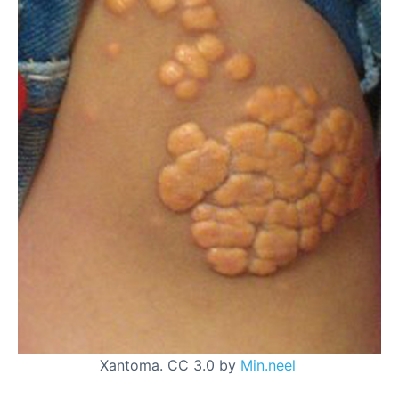
Xantoma. CC 3.0 by
Min.neel