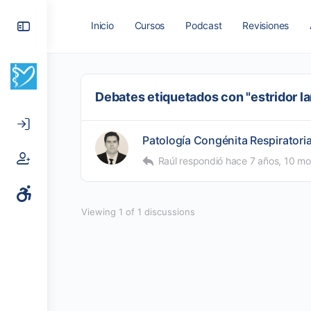
Toggle
Inicio
Cursos
Podcast
Revisiones
Side
Panel
Debates etiquetados con "estridor l
Patología Congénita Respiratori
Raúl
respondió
hace 7 años, 10 mo
Viewing 1 of 1 discussions