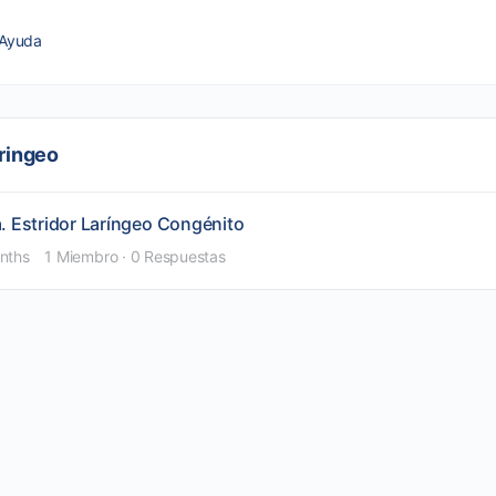
Ayuda
aringeo
a. Estridor Laríngeo Congénito
nths
1 Miembro
·
0 Respuestas