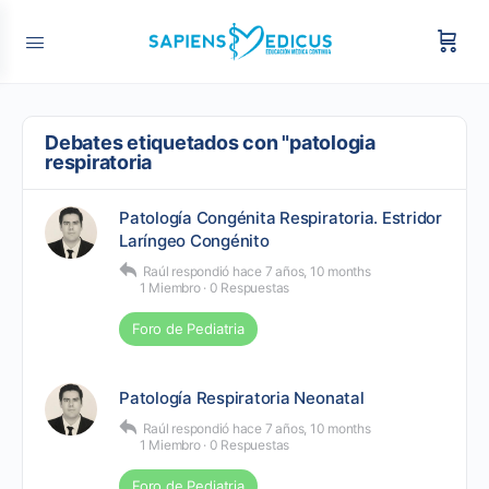
Debates etiquetados con "patologia
respiratoria
Patología Congénita Respiratoria. Estridor
Laríngeo Congénito
Raúl
respondió
hace 7 años, 10 months
1 Miembro
·
0 Respuestas
Foro de Pediatria
Patología Respiratoria Neonatal
Raúl
respondió
hace 7 años, 10 months
1 Miembro
·
0 Respuestas
Foro de Pediatria