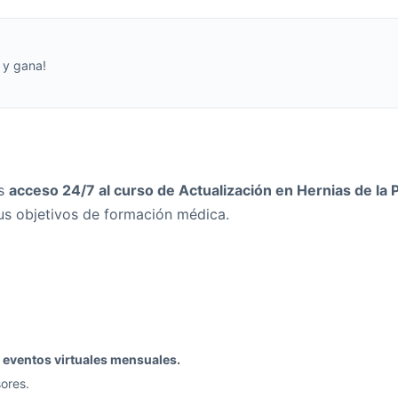
Mensual
e y gana!
ás
acceso 24/7 al
curso de Actualización en Hernias de la
us objetivos de formación médica.
e Necesitas
s
eventos virtuales mensuales.
ores.