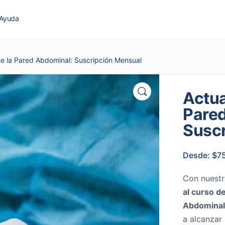
Ayuda
de la Pared Abdominal: Suscripción Mensual
Actua
Pare
Susc
Desde:
$
7
Con nuestr
al
curso de
Abdomina
a alcanzar