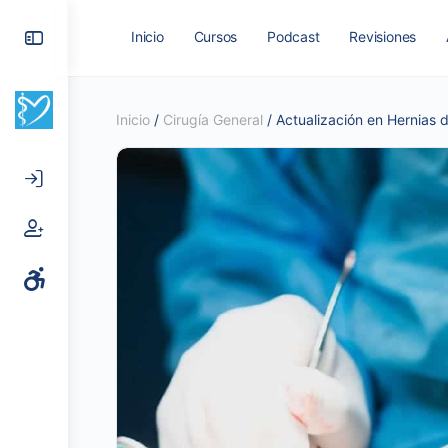
Toggle
Inicio
Cursos
Podcast
Revisiones
Side
Panel
Inicio
/
Cirugía General
/ Actualización en Hernias 