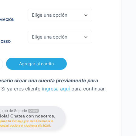
RMACIÓN
CCESO
Agregar al carrito
ión
sario crear una cuenta previamente para
Si ya eres cliente
ingresa aquí
para continuar.
uipo de Soporte
Offline
Hola! Chatea con nosotros.
janos tu mensaje y te atenderemos a la
:
evedad posible el siguiente día hábil.
n