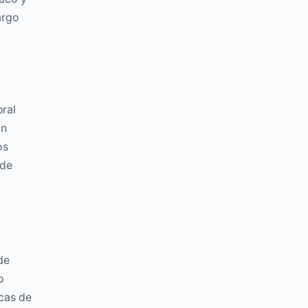
argo
oral
ón
os
 de
de
o
icas de