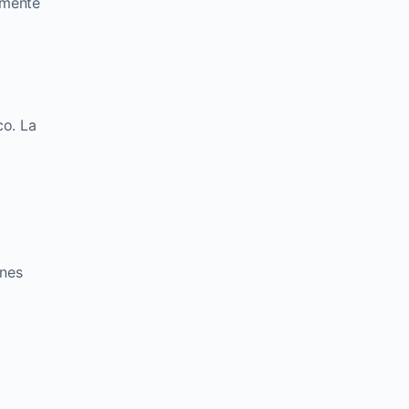
rmente
co. La
ones