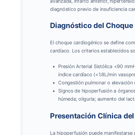
avanzada, infarto anterior, hipertensió
diagnóstico previo de insuficiencia c
Diagnóstico del Choque
El choque cardiogénico se define com
cardíaco. Los criterios establecidos so
Presión Arterial Sistólica <90 m
índice cardíaco (<1.8L/min vasopr
Congestión pulmonar o elevación de
Signos de hipoperfusión a órganos
húmeda; oliguria; aumento del lact
Presentación Clínica de
La hipoperfusión puede manifestarse cl