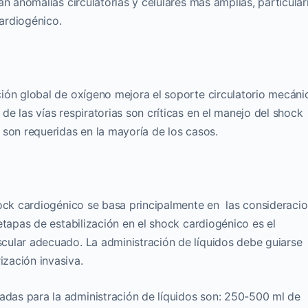
an anomalías circulatorias y celulares más amplias, particula
ardiogénico.
ión global de oxígeno mejora el soporte circulatorio mecáni
e las vías respiratorias son críticas en el manejo del shock
 son requeridas en la mayoría de los casos.
hock cardiogénico se basa principalmente en las consideraci
etapas de estabilización en el shock cardiogénico es el
cular adecuado. La administración de líquidos debe guiarse
zación invasiva.
as para la administración de líquidos son: 250-500 ml de