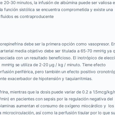
e 20-30 minutos, la infusión de albúmina puede ser valiosa 
 función sistólica se encuentra comprometida y existe una
e fluidos es contraproducente
 norepinefrina debe ser la primera opción como vasopresor. E
n arterial media objetivo debe ser titulada a 65-70 mmHg ya 
asociada con un resultado beneficioso. El inotrópico de elecc
 mmHg se utiliza de 2-20 μg / kg / minuto. Tiene efecto
rfusión periférica, pero también un efecto positivo cronotró
nte exacerbador de hipotensión y taquiarritmias.
frina, mientras que la dosis puede variar de 0.2 a 1.5mcg/kg/
/min) en pacientes con sepsis por la regulación negativa del
colaminas aumentan el consumo de oxígeno miocárdico y los
 microcirculación, así como la perfusión tisular por lo que s