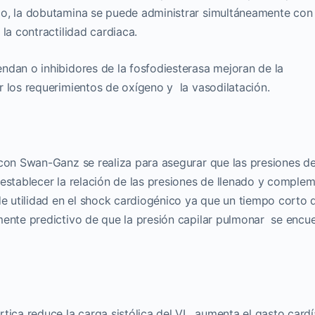
co, la dobutamina se puede administrar simultáneamente con
la contractilidad cardiaca.
ndan o inhibidores de la fosfodiesterasa mejoran de la
r los requerimientos de oxígeno y la vasodilatación.
 con Swan-Ganz se realiza para asegurar que las presiones d
 establecer la relación de las presiones de llenado y comple
de utilidad en el shock cardiogénico ya que un tiempo corto 
mente predictivo de que la presión capilar pulmonar se encu
tica reduce la carga sistólica del VI , aumenta el gasto card