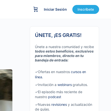
Iniciar Sesión
Inscríbete
ÚNETE, ¡ES GRATIS!
Únete a nuestra comunidad y recibe
todos estos beneficios, exclusivos
para miembros, directo en tu
bandeja de entrada:
✓Ofertas en nuestros
cursos en
línea.
✓Invitación a
webinars
gratuitos.
✓El episodio más reciente de
nuestro
podcast
✓Nuevas
revisiones
y actualización
de guías.