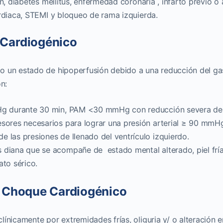
n, diabetes mellitus, enfermedad coronaria , infarto previo o 
ardiaca, STEMI y bloqueo de rama izquierda.
 Cardiogénico
o un estado de hipoperfusión debido a una reducción del ga
n:
mHg durante 30 min, PAM <30 mmHg con reducción severa de
esores necesarios para lograr una presión arterial ≥ 90 mmH
 las presiones de llenado del ventrículo izquierdo.
 diana que se acompañe de estado mental alterado, piel fría
ato sérico.
l Choque Cardiogénico
ínicamente por extremidades frías, oliguria y/ o alteración e