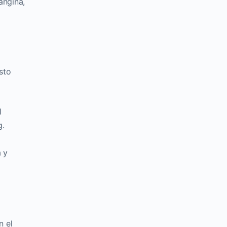
angina,
sto
l
g.
 y
n el