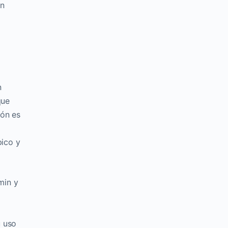
en
n
que
ión es
pico y
min y
u uso