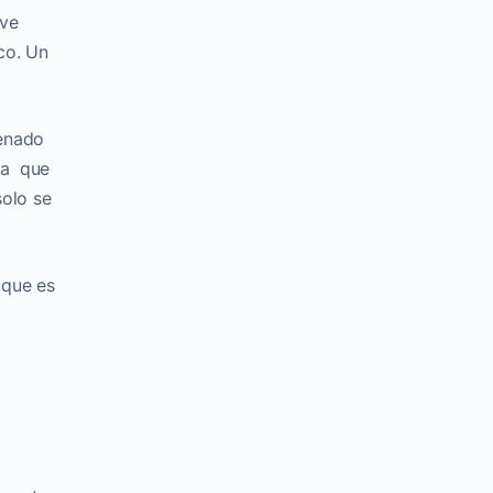
eve
co. Un
lenado
era que
solo se
 que es