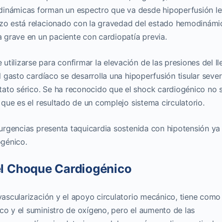
dinámicas forman un espectro que va desde hipoperfusión l
lazo está relacionado con la gravedad del estado hemodinámi
ea grave en un paciente con cardiopatía previa.
tilizarse para confirmar la elevación de las presiones del l
 el gasto cardíaco se desarrolla una hipoperfusión tisular sev
ato sérico. Se ha reconocido que el shock cardiogénico no 
o que es el resultado de un complejo sistema circulatorio.
a urgencias presenta taquicardia sostenida con hipotensión ya
génico.
el Choque Cardiogénico
evascularización y el apoyo circulatorio mecánico, tiene como
co y el suministro de oxígeno, pero el aumento de las