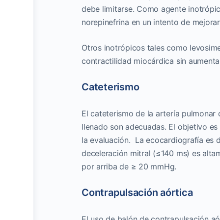
debe limitarse. Como agente inotrópi
norepinefrina en un intento de mejorar 
Otros inotrópicos tales como levosime
contractilidad miocárdica sin aumenta
Cateterismo
El cateterismo de la artería pulmonar
llenado son adecuadas. El objetivo es
la evaluación. La ecocardiografía es 
deceleración mitral (≤140 ms) es alta
por arriba de ≥ 20 mmHg.
Contrapulsación aórtica
El uso de balón de contrapulsación aór