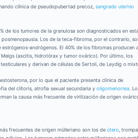
nando clínica de pseudopubertad precoz,
sangrado uterino
0% de los tumores de la granulosa son diagnosticados en esta
a posmenopausia. Los de la teca-fibroma, por el contrario, so
 estrógenos-andrógenos. El 40% de los fibromas producen as
Meigs (ascitis, hidrotórax y tumor ovárico). Por último, los
esticulares y derivan de células de Sertoli, de Leydig o mixt
stosterona, por lo que el paciente presenta clínica de
ia del clítoris, atrofia sexual secundaria y
oligomenorrea
. Lo
an la causa más frecuente de virilización de origen ováric
más frecuentes de origen mülleriano son los de
útero
, trompa
neo pélvico. Los tumores primarios extra müllerianos con metá