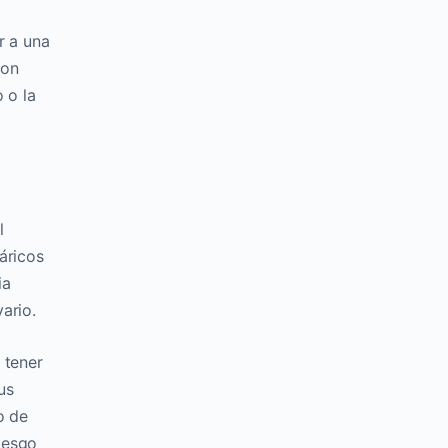
r a una
con
 o la
l
áricos
ia
ario.
 tener
us
o de
riesgo