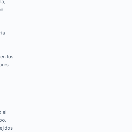
ma,
ón
ría
 en los
mores
 el
po.
ejidos