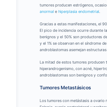
tumores producen estrógenos, ocasio
anormal
e
hiperplasia endometrial
.
Gracias a estas manifestaciones, el 9
El pico de incidencia ocurre durante l
benignos y el 50% son productores de
y el 1% se observan en el síndrome de 
androblastomas asemejan estructuras t
La mitad de estos tumores producen te
hiperandrogenismo, con acné, hipertrof
androblastomas son benignos y conform
Tumores Metastásicos
Los tumores con metástasis a ovario 
Falopio, ovario contralateral y perito