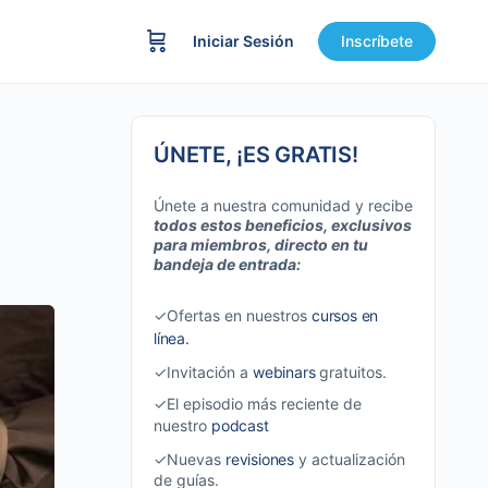
Iniciar Sesión
Inscríbete
ÚNETE, ¡ES GRATIS!
Únete a nuestra comunidad y recibe
todos estos beneficios, exclusivos
para miembros, directo en tu
bandeja de entrada:
✓Ofertas en nuestros
cursos en
línea.
✓Invitación a
webinars
gratuitos.
✓El episodio más reciente de
nuestro
podcast
✓Nuevas
revisiones
y actualización
de guías.