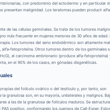
embrionarias, con predominio del ectodermo y en particular d
s presentan malignidad. Los teratomas pueden producir alfa
e de las células germinales. Se trata de los tumores
malign
gno más frecuente
en mujeres menores de 30 años de edad.
erapia. Los tumores del seno endodérmico son altamente ma
, alfa-fetoproteína. Otros tumores dentro de los germinales s
HcG), el carcinoma embrionario (produce alfa-fetoproteína) 
ta, en el 90% de los casos, en gónadas disgenéticas.
uales
opias del folículo ovárico o del testículo y, por tanto, son
la granulosa son, en su mayoría, unilaterales y malignos. Baj
res a las de la granulosa de folículos maduros. Se estructur
l PAS positivo, conformando los cuerpos de Call-Exner. Esto