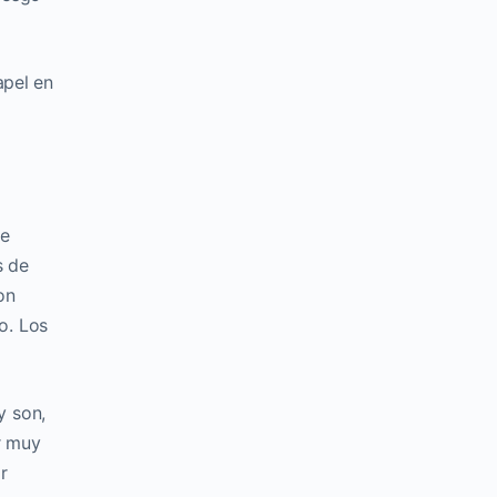
apel en
de
s de
on
o. Los
y son,
r muy
r