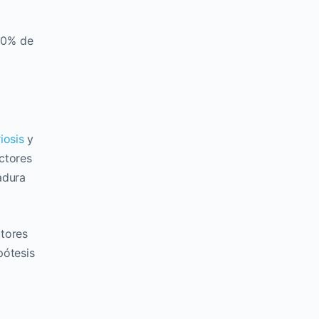
 30% de
iosis
y
ctores
adura
ctores
pótesis