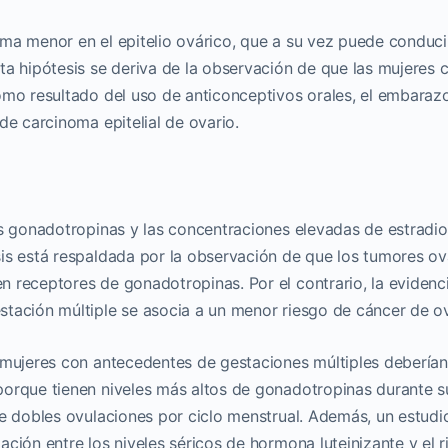
ma menor en el epitelio ovárico, que a su vez puede conduci
ta hipótesis se deriva de la observación de que las mujeres 
omo resultado del uso de anticonceptivos orales, el embarazo
de carcinoma epitelial de ovario.
as gonadotropinas y las concentraciones elevadas de estradio
is está respaldada por la observación de que los tumores ov
 receptores de gonadotropinas. Por el contrario, la evidenc
tación múltiple se asocia a un menor riesgo de cáncer de ov
 mujeres con antecedentes de gestaciones múltiples deberían
porque tienen niveles más altos de gonadotropinas durante s
de dobles ovulaciones por ciclo menstrual. Además, un estudi
ción entre los niveles séricos de hormona luteinizante y el 