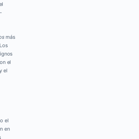
el
-
os
más
 Los
lignos
on el
y el
o el
an en
s