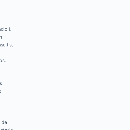
dio I.
n
citis,
os.
s
o.
 de
stasis