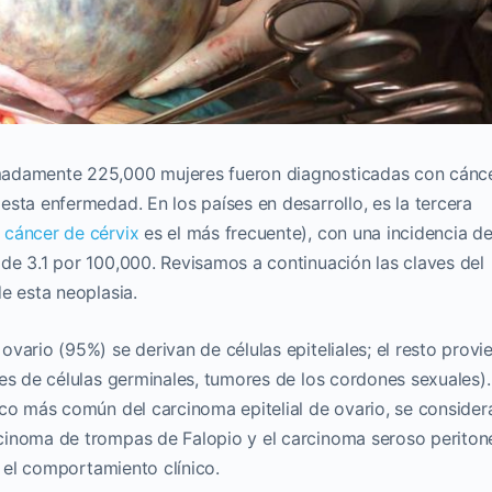
madamente 225,000 mujeres fueron diagnosticadas con cánc
sta enfermedad. En los países en desarrollo, es la tercera
l
cáncer de cérvix
es el más frecuente), con una incidencia de
de 3.1 por 100,000. Revisamos a continuación las claves del
e esta neoplasia.
vario (95%) se derivan de células epiteliales; el resto provi
es de células germinales, tumores de los cordones sexuales).
ico más común del carcinoma epitelial de ovario, se consider
cinoma de trompas de Falopio y el carcinoma seroso peritone
y el comportamiento clínico.