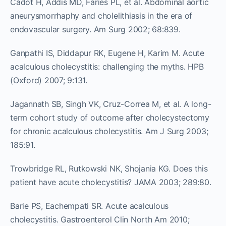
Cadot H, Addis MD, Faries PL, et al. Abdominal aortic
aneurysmorrhaphy and cholelithiasis in the era of
endovascular surgery. Am Surg 2002; 68:839.
Ganpathi IS, Diddapur RK, Eugene H, Karim M. Acute
acalculous cholecystitis: challenging the myths. HPB
(Oxford) 2007; 9:131.
Jagannath SB, Singh VK, Cruz-Correa M, et al. A long-
term cohort study of outcome after cholecystectomy
for chronic acalculous cholecystitis. Am J Surg 2003;
185:91.
Trowbridge RL, Rutkowski NK, Shojania KG. Does this
patient have acute cholecystitis? JAMA 2003; 289:80.
Barie PS, Eachempati SR. Acute acalculous
cholecystitis. Gastroenterol Clin North Am 2010;