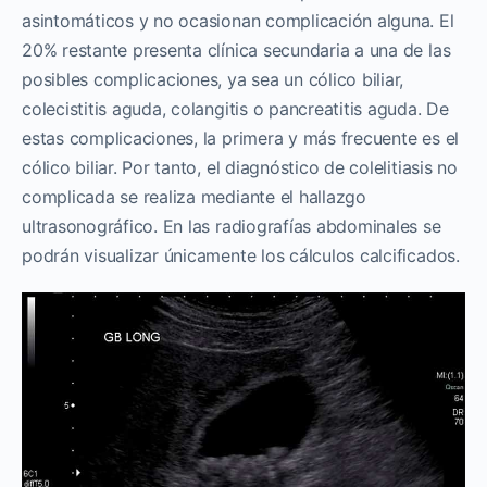
asintomáticos y no ocasionan complicación alguna. El
20% restante presenta clínica secundaria a una de las
posibles complicaciones, ya sea un cólico biliar,
colecistitis aguda, colangitis o pancreatitis aguda. De
estas complicaciones, la primera y más frecuente es el
cólico biliar. Por tanto, el diagnóstico de colelitiasis no
complicada se realiza mediante el hallazgo
ultrasonográfico. En las radiografías abdominales se
podrán visualizar únicamente los cálculos calcificados.