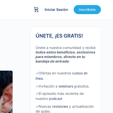
Iniciar Sesión
Inscríbete
ÚNETE, ¡ES GRATIS!
Únete a nuestra comunidad y recibe
todos estos beneficios, exclusivos
para miembros, directo en tu
bandeja de entrada:
✓Ofertas en nuestros
cursos en
línea.
✓Invitación a
webinars
gratuitos.
✓El episodio más reciente de
nuestro
podcast
✓Nuevas
revisiones
y actualización
de guías.