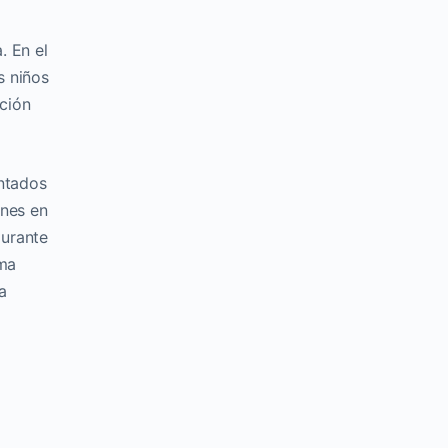
. En el
s niños
ación
antados
unes en
durante
oma
a