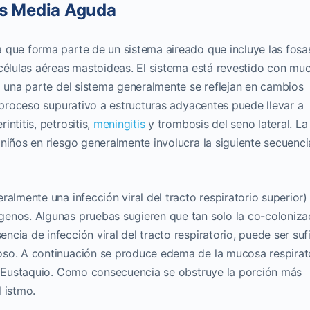
tis Media Aguda
 que forma parte de un sistema aireado que incluye las fosa
 células aéreas mastoideas. El sistema está revestido con mu
 a una parte del sistema generalmente se reflejan en cambios
l proceso supurativo a estructuras adyacentes puede llevar a
ntitis, petrositis,
meningitis
y trombosis del seno lateral. La
 niños en riesgo generalmente involucra la siguiente secuenci
ralmente una infección viral del tracto respiratorio superior)
genos. Algunas pruebas sugieren que tan solo la co-coloniza
cia de infección viral del tracto respiratorio, puede ser suf
oso. A continuación se
produce edema de la mucosa respirat
de Eustaquio. Como consecuencia se
obstruye la porción más
 istmo.