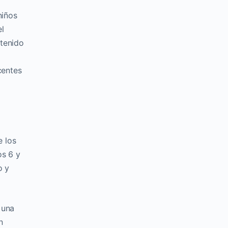
niños
el
 tenido
centes
e los
os 6 y
o y
 una
n