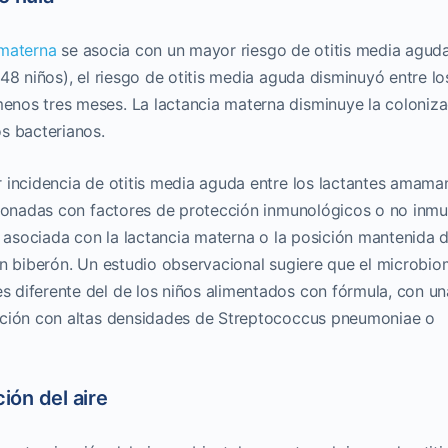
 materna
se asocia con un mayor riesgo de otitis media aguda
48 niños), el riesgo de otitis media aguda disminuyó entre lo
menos tres meses.
La lactancia materna disminuye la coloniz
s bacterianos.
 incidencia de otitis media aguda entre los lactantes amam
acionadas con factores de protección inmunológicos o no inm
l asociada con la lactancia materna o la posición mantenida 
on biberón. Un estudio observacional sugiere que el microbi
 diferente del de los niños alimentados con fórmula, con un
ación con altas densidades de Streptococcus pneumoniae o
ón del aire