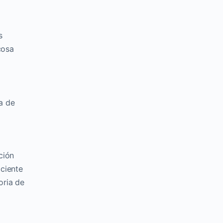
s
cosa
a de
ción
iciente
oria de