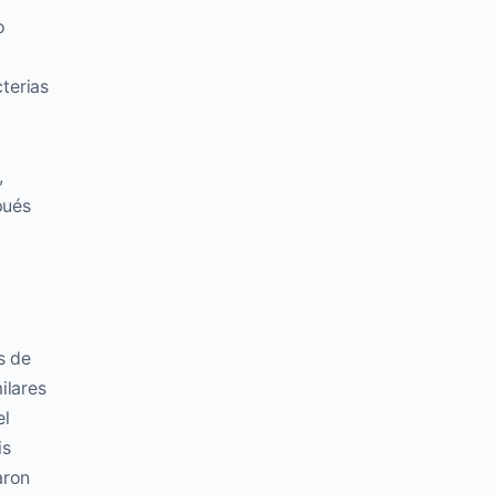
o
cterias
,
pués
s de
ilares
el
is
aron