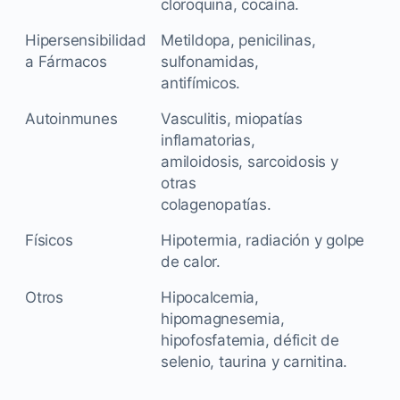
cloroquina, cocaína.
Hipersensibilidad
Metildopa, penicilinas,
a Fármacos
sulfonamidas,
antifímicos.
Autoinmunes
Vasculitis, miopatías
inflamatorias,
amiloidosis, sarcoidosis y
otras
colagenopatías.
Físicos
Hipotermia, radiación y golpe
de calor.
Otros
Hipocalcemia,
hipomagnesemia,
hipofosfatemia, déficit de
selenio, taurina y carnitina.